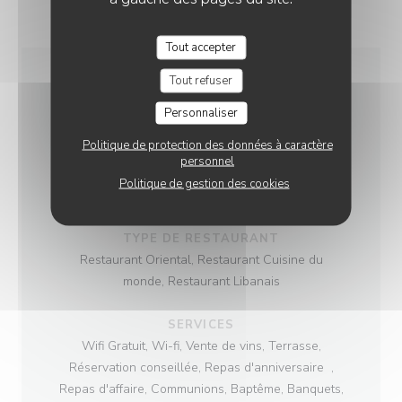
Tout accepter
Tout refuser
INFOS PRATIQUES
Personnaliser
Politique de protection des données à caractère
CUISINE
personnel
Végétaliennne, Végétarienne, Libanaise, Hallal,
Politique de gestion des cookies
Cuisine Familiale , Cuisine du Monde
TYPE DE RESTAURANT
Restaurant Oriental, Restaurant Cuisine du
monde, Restaurant Libanais
SERVICES
Wifi Gratuit, Wi-fi, Vente de vins, Terrasse,
Réservation conseillée, Repas d'anniversaire ,
Repas d'affaire, Communions, Baptême, Banquets,