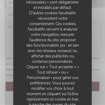
nécessaires » sont obligatoires
et installés par défaut.
D'autres cookies facultatifs
nécessitent votre
consentement. Ces cookies
facultatifs servent à analyser
votre navigation, mesurer
l'audience du site, proposer
des fonctionnalités (ex : en lien
avec les réseaux sociaux) ou
afficher des publicités ou
Selon l'article L.223-2 du code de la consommation, il est rappelé que le consommateur
contenus personnalisés.
peut user de son droit à s'inscrire sur la liste d'opposition au démarchage
Cliquez sur « Tout accepter », «
téléphonique Bloctel :
bloctel.gouv.fr
. Pour plus d'informations sur le traitement de vos
Tout refuser » ou «
données, consultez notre
politique de confidentialité
.
Personnaliser » pour gérer vos
préférences. Vous pouvez
modifier vos choix à tout
moment en cliquant sur l'icône
représentant un cookie en bas
à gauche des pages du site.