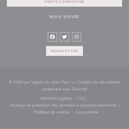
VENTE À EMPORTER
NOUS SUIVRE
Facebook ((ouvre une nouvelle fenêtre
Twitter ((ouvre une nouvelle fen
Instagram ((ouvre une nouv
NEWSLETTER
© 2026 Les Vignes du Liban Paris — Création de site internet
((ouvre une nouvelle fe
restaurant avec
Zenchef
Mentions légales
CGU
((ouvre une nouvelle fenêtre))
((ouvre une nouvelle fenê
Politique de protection des données à caractère personnel
((ouvre une nouvelle fenêtre))
Politique de cookies
Accessibilite
((ouvre une nouvelle fenêtre))
((ouvre une nouvelle fe