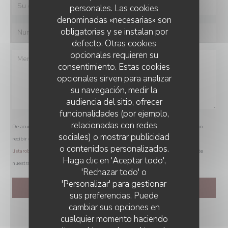
personales. Las cookies
denominadas «necesarias» son
obligatorias y se instalan por
defecto. Otras cookies
opcionales requieren su
consentimiento. Estas cookies
opcionales sirven para analizar
su navegación, medir la
audiencia del sitio, ofrecer
funcionalidades (por ejemplo,
relacionadas con redes
De acuerdo con la normativa de protección de datos, puede ejercer su derecho a no
sociales) o mostrar publicidad
recibir comunicaciones comerciales inscribiéndose en la Lista Robinson:
o contenidos personalizados.
listarobinson.es
. Para más información sobre el tratamiento de sus datos, consulte
Haga clic en 'Aceptar todo',
nuestra
política de privacidad
.
'Rechazar todo' o
'Personalizar' para gestionar
sus preferencias. Puede
cambiar sus opciones en
cualquier momento haciendo