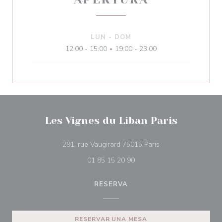
LUN
-
DOM
12:00 - 15:00
19:00 - 23:00
•
Les Vignes du Liban Paris
((abre en una nueva
291, rue Vaugirard 75015 Paris
01 85 15 20 90
RESERVA
RESERVAR UNA MESA