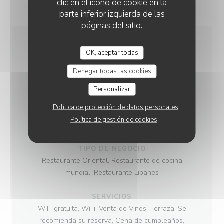
clic en el icono de cookie en la
parte inferior izquierda de las
páginas del sitio.
INFORMACIÓN
OK, aceptar todas
GENERAL
Denegar todas las cookies
Personalizar
COCINA
Política de protección de datos personales
Vegana, Vegetariana, Libanesa, , Cocina familiar,
Política de gestión de cookies
Cocina del Mundo
TIPO DE NEGOCIO
Restaurante Oriental, Restaurante de cocina
mundial, Restaurante Libanes
SERVICIOS
WiFi gratuita, WiFi, Venta de Vinos, Terraza, Se
recomienda su reserva, Cena de cumpleaños,