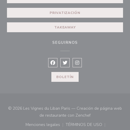
PRIVATIZACIÓN
TAKEAWAY
SEGUIRNOS
Facebook ((abre en una nueva ventana
Twitter ((abre en una nueva vent
Instagram ((abre en una n
BOLETÍN
© 2026 Les Vignes du Liban Paris — Creación de página web
((abre en una nueva 
de restaurante con
Zenchef
Menciones legales
TÉRMINOS DE USO
((abre en una nueva ventana))
((abre en una nueva ven