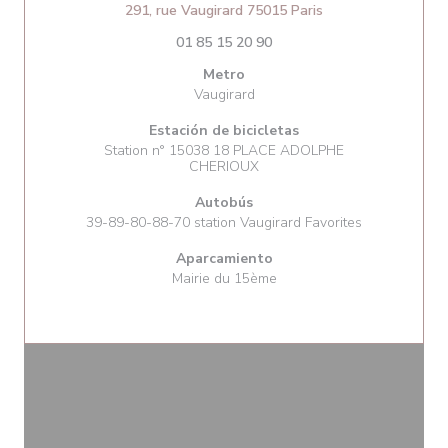
((abre en una nuev
291, rue Vaugirard 75015 Paris
01 85 15 20 90
Metro
Vaugirard
Estación de bicicletas
Station n° 15038 18 PLACE ADOLPHE
CHERIOUX
Autobús
39-89-80-88-70 station Vaugirard Favorites
Aparcamiento
Mairie du 15ème