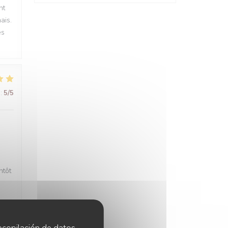
nt
ais.
es
:
5
/5
ntôt