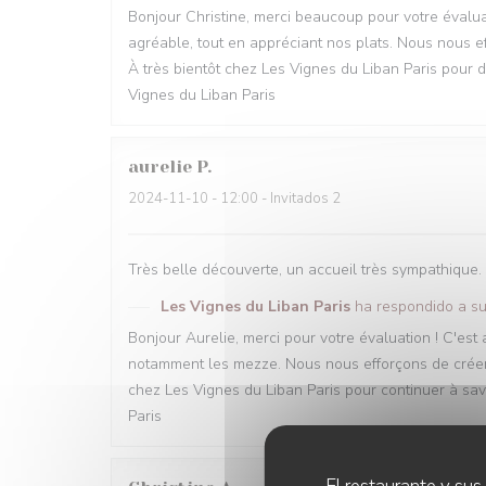
Bonjour Christine, merci beaucoup pour votre évalua
agréable, tout en appréciant nos plats. Nous nous ef
À très bientôt chez Les Vignes du Liban Paris pour d
Vignes du Liban Paris
aurelie
P
2024-11-10
- 12:00 - Invitados 2
Très belle découverte, un accueil très sympathique.
Les Vignes du Liban Paris
ha respondido a su
Bonjour Aurelie, merci pour votre évaluation ! C'est
notamment les mezze. Nous nous efforçons de créer 
chez Les Vignes du Liban Paris pour continuer à savo
Paris