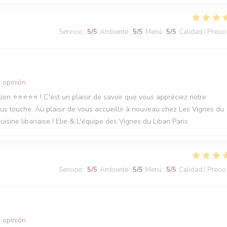
Servicio
:
5
/5
Ambiente
:
5
/5
Menú
:
5
/5
Calidad / Precio
 opinión
n ⭐️⭐️⭐️⭐️⭐️ ! C'est un plaisir de savoir que vous appréciez notre
ous touche. Au plaisir de vous accueillir à nouveau chez Les Vignes du
isine libanaise ! Elie & L'équipe des Vignes du Liban Paris
Servicio
:
5
/5
Ambiente
:
5
/5
Menú
:
5
/5
Calidad / Precio
 opinión