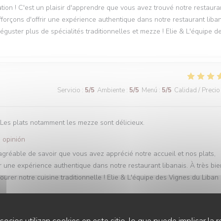
tion ! C'est un plaisir d'apprendre que vous avez trouvé notre restaura
forçons d'offrir une expérience authentique dans notre restaurant liban
éguster plus de spécialités traditionnelles et mezze ! Elie & L'équipe d
Servicio
:
5
/5
Ambiente
:
5
/5
Menú
:
5
/5
Calidad / Precio
 Les plats notamment les mezze sont délicieux.
 opinión
 agréable de savoir que vous avez apprécié notre accueil et nos plats,
une expérience authentique dans notre restaurant libanais. À très bie
urer notre cuisine traditionnelle ! Elie & L'équipe des Vignes du Liban