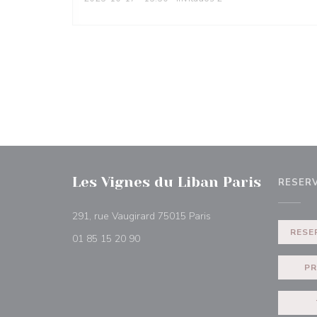
Les Vignes du Liban Paris
RESER
((abre en una nueva ve
291, rue Vaugirard 75015 Paris
RESE
01 85 15 20 90
PR