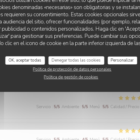
socios utilizan cookies en este sitio, lo que puede implicar la
okies denominadas «necesarias» son obligatorias y se instalan
Servicio
:
5
/5
Ambiente
:
5
/5
Menú
:
5
/5
Calidad / Precio
s requieren su consentimiento. Estas cookies opcionales sirve
 opinión
a audiencia del sitio, ofrecer funcionalidades (por ejemplo, re
r publicidad o contenidos personalizados. Haga clic en 'Acept
 ! Nous sommes ravis que vous ayez apprécié votre passage dans notre
lizar' para gestionar sus preferencias. Puede cambiar sus opci
ujours prêts à vous séduire lors de votre prochaine visite à Les Vignes 
lic en el icono de cookie en la parte inferior izquierda de las
Paris
OK, aceptar todas
Denegar todas las cookies
Personalizar
Política de protección de datos personales
Servicio
:
5
/5
Ambiente
:
5
/5
Menú
:
5
/5
Calidad / Precio
Política de gestión de cookies
Servicio
:
5
/5
Ambiente
:
5
/5
Menú
:
5
/5
Calidad / Precio
Servicio
:
5
/5
Ambiente
:
4
/5
Menú
:
5
/5
Calidad / Precio