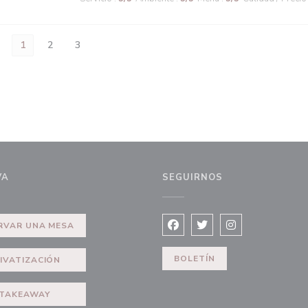
1
2
3
VA
SEGUIRNOS
ntana))
RVAR UNA MESA
Facebook ((abre en una nuev
Twitter ((abre en una 
Instagram ((abre
BOLETÍN
IVATIZACIÓN
TAKEAWAY