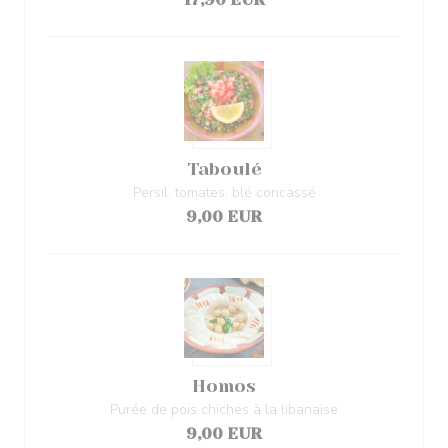
Taboulé
Persil, tomates, blé concassé
9,00 EUR
Homos
Purée de pois chiches à la libanaise
9,00 EUR