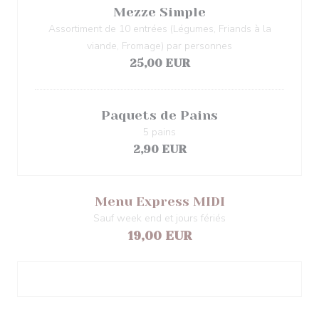
Mezze Simple
Assortiment de 10 entrées (Légumes, Friands à la
viande, Fromage) par personnes
25,00 EUR
Paquets de Pains
5 pains
2,90 EUR
Menu Express MIDI
Sauf week end et jours fériés
19,00 EUR