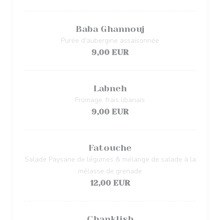
Baba Ghannouj
Purée d'aubergine assaisonnée
9,00 EUR
Labneh
Fromage, frais libanais
9,00 EUR
Fatouche
Salade Paysane de légumes & mélange de salade à la
mélasse de grenade
12,00 EUR
Chanklish