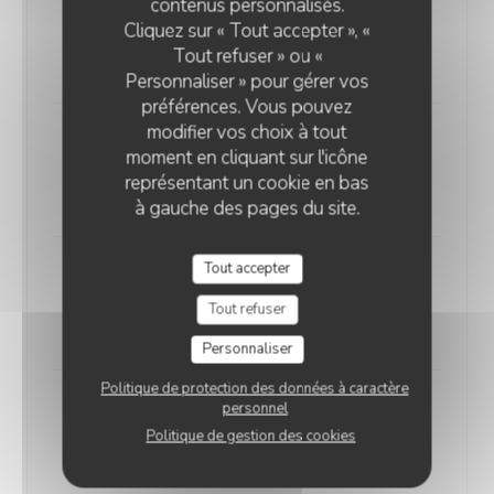
contenus personnalisés.
Arayes
Cliquez sur « Tout accepter », «
Pain farcie de viande, tomate, persil grillées
Tout refuser » ou «
17,00 EUR
Personnaliser » pour gérer vos
préférences. Vous pouvez
modifier vos choix à tout
Brochettes de faux filet
moment en cliquant sur l'icône
2 Brochettes de faux filet grillées
représentant un cookie en bas
20,00 EUR
à gauche des pages du site.
Tout accepter
Makanek Saucisse Libanaise
Saucisse de Boeuf à la mélasse de grenade
Tout refuser
18,00 EUR
Personnaliser
Politique de protection des données à caractère
personnel
Pavé de colin
Pavé de colin et sauce à l'huile de sésames
Politique de gestion des cookies
20,00 EUR