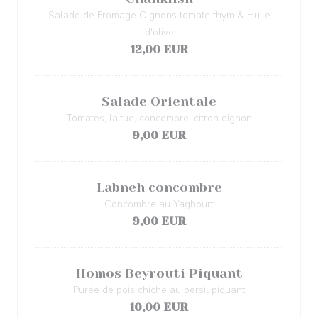
Salade de Fromage Oignons tomate thym & Huile
d'olive
12,00 EUR
Salade Orientale
Tomates, laitue, concombre, citron oignon
9,00 EUR
Labneh concombre
Concombre au Yaghourt
9,00 EUR
Homos Beyrouti Piquant
Purée de pois chiche au persil piquant
10,00 EUR