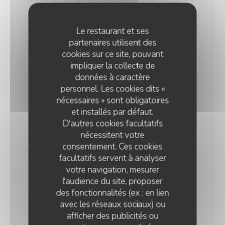
17,00 EUR
Le restaurant et ses
partenaires utilisent des
Cailles des Vignes
cookies sur ce site, pouvant
Petites Cailles spécialité de la maison
impliquer la collecte de
20,00 EUR
données à caractère
personnel. Les cookies dits «
nécessaires » sont obligatoires
Kebbe au four
et installés par défaut.
Viande pilée au blé concassé
D'autres cookies facultatifs
17,00 EUR
nécessitent votre
consentement. Ces cookies
facultatifs servent à analyser
Ailes de Poulet
votre navigation, mesurer
l'audience du site, proposer
Grillées, marinées à l'ail, citron
des fonctionnalités (ex : en lien
17,00 EUR
avec les réseaux sociaux) ou
afficher des publicités ou