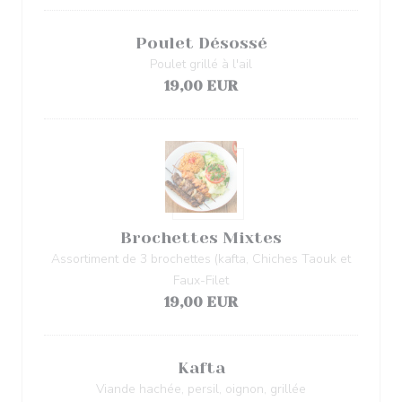
Poulet Désossé
Poulet grillé à l'ail
19,00 EUR
Brochettes Mixtes
Assortiment de 3 brochettes (kafta, Chiches Taouk et
Faux-Filet
19,00 EUR
Kafta
Viande hachée, persil, oignon, grillée