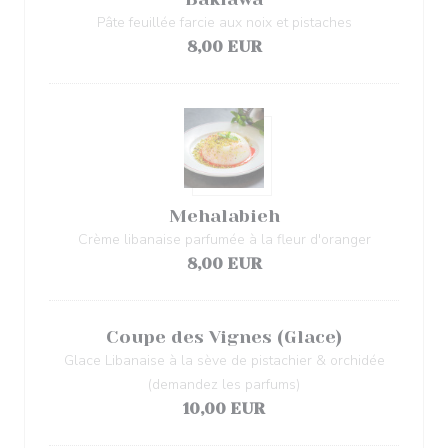
Pâte feuillée farcie aux noix et pistaches
8,00 EUR
Mehalabieh
Crème libanaise parfumée à la fleur d'oranger
8,00 EUR
Coupe des Vignes (Glace)
Glace Libanaise à la sève de pistachier & orchidée
(demandez les parfums)
10,00 EUR