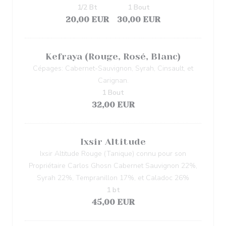
1/2 Bt
1 Bout
20,00 EUR
30,00 EUR
Kefraya (Rouge, Rosé, Blanc)
Cépages: Cabernet-Sauvignon, Syrah, Cinsault, et
Carignan.
1 Bout
32,00 EUR
Ixsir Altitude
Ixsir Altitude Rouge (Tanique) connu pour son
Propriétaire Carlos Ghosn Cabernet Sauvignon 22%,
Syrah 22%, Tempranillon 17%, et Caladoc 26%
1 bt
45,00 EUR