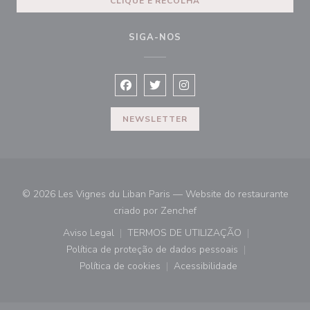
CLIQUE E RECOLHA
SIGA-NOS
Facebook ((abre numa nova janela))
Twitter ((abre numa nova janela)
Instagram ((abre numa nova
NEWSLETTER
© 2026 Les Vignes du Liban Paris — Website do restaurante
((abre numa nova janela))
criado por
Zenchef
Aviso Legal
TERMOS DE UTILIZAÇÃO
((abre numa nova janela))
((abre numa nova janela))
Política de proteção de dados pessoais
((abre numa nova janela))
Política de cookies
Acessibilidade
((abre numa nova janela))
((abre numa nova janela