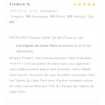
Frederic
B
2025-02-14
- 20:30 - καλεσμένοι 2
Υπηρεσία
:
5
/5
Ατμόσφαιρα
:
5
/5
Μενού
:
5
/5
Ποιότητα / Τιμή
:
5
/5
EXCELLENT !! Equipe nickel. Ça fait 20 que j'y vais
Les Vignes du Liban Paris
απάντησε σε αυτή την
αξιολόγηση
Bonjour Frédéric, merci beaucoup pour votre évaluation
⭐️⭐️⭐️⭐️⭐️ ! C'est un plaisir de savoir que vous appréciez
notre établissement depuis tant d'années. Votre fidélité
nous touche. Au plaisir de vous accueillir à nouveau chez
Les Vignes du Liban Paris pour d'autres moments autour
de notre cuisine libanaise ! Elie & L'équipe des Vignes du
Liban Paris