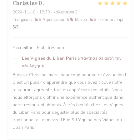
Christine
D
2024-11-10
- 12:30 - καλεσμένοι 2
Υπηρεσία
:
5
/5
Ατμόσφαιρα
:
5
/5
Μενού
:
5
/5
Ποιότητα / Τιμή
:
5
/5
Accueillant .Plats très bon.
Les Vignes du Liban Paris
απάντησε σε αυτή την
αξιολόγηση
Bonjour Christine, merci beaucoup pour votre évaluation !
C'est un plaisir d'apprendre que vous avez trouvé notre
restaurant agréable, tout en appréciant nos plats. Nous
nous efforçons d'offrir une expérience authentique dans
notre restaurant libanais. À très bientôt chez Les Vignes
du Liban Paris pour déguster plus de spécialités
traditionnelles et mezze ! Elie & L'équipe des Vignes du
Liban Paris