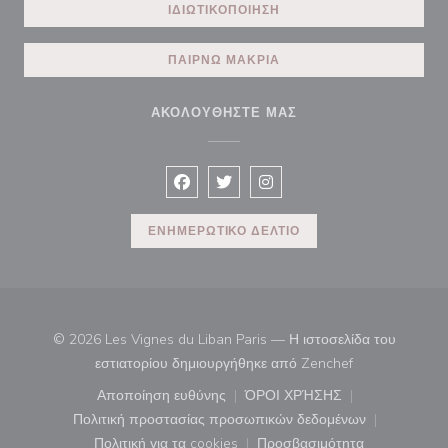
ΙΔΙΩΤΙΚΟΠΟΊΗΣΗ
ΠΑΊΡΝΩ ΜΑΚΡΙΆ
ΑΚΟΛΟΥΘΉΣΤΕ ΜΑΣ
Facebook ((ανοίγει σε νέο παράθυρο)
Twitter ((ανοίγει σε νέο παράθυ
Instagram ((ανοίγει σε νέ
ΕΝΗΜΕΡΩΤΙΚΌ ΔΕΛΤΊΟ
© 2026 Les Vignes du Liban Paris — Η ιστοσελίδα του
((ανοίγει σε νέ
εστιατορίου δημιουργήθηκε από
Zenchef
Αποποίηση ευθύνης
ΌΡΟΙ ΧΡΉΣΗΣ
((ανοίγει σε νέο παράθυρο))
((ανοίγει σε νέο παράθ
Πολιτική προστασίας προσωπικών δεδομένων
((ανοίγει σε νέο παράθυρο))
Πολιτική για τα cookies
Προσβασιμότητα