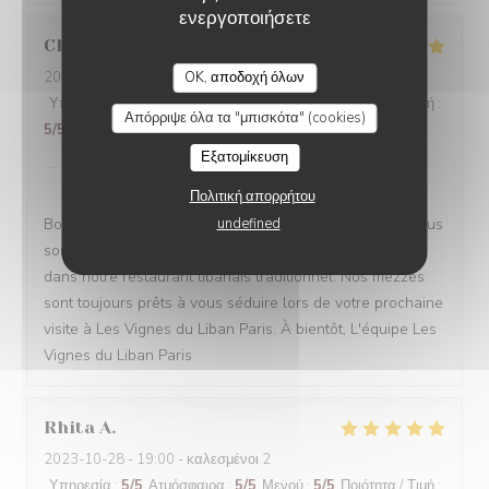
ενεργοποιήσετε
Christina
A
2024-11-10
- 13:00 - καλεσμένοι 4
OK, αποδοχή όλων
Υπηρεσία
:
5
/5
Ατμόσφαιρα
:
5
/5
Μενού
:
5
/5
Ποιότητα / Τιμή
:
Απόρριψε όλα τα "μπισκότα" (cookies)
5
/5
Εξατομίκευση
Les Vignes du Liban Paris
απάντησε σε αυτή την
αξιολόγηση
Πολιτική απορρήτου
Bonjour Christina, Merci beaucoup pour vos étoiles ! Nous
undefined
sommes ravis que vous ayez apprécié votre passage
dans notre restaurant libanais traditionnel. Nos mezzés
sont toujours prêts à vous séduire lors de votre prochaine
visite à Les Vignes du Liban Paris. À bientôt, L'équipe Les
Vignes du Liban Paris
Rhita
A
2023-10-28
- 19:00 - καλεσμένοι 2
Υπηρεσία
:
5
/5
Ατμόσφαιρα
:
5
/5
Μενού
:
5
/5
Ποιότητα / Τιμή
: