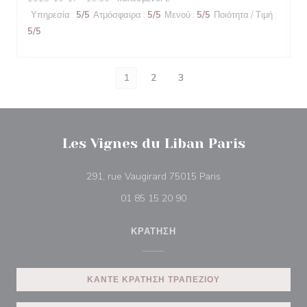
Υπηρεσία
:
5
/5
Ατμόσφαιρα
:
5
/5
Μενού
:
5
/5
Ποιότητα / Τιμή
:
5
/5
1
2
3
Les Vignes du Liban Paris
((ανοίγει σε νέο πα
291, rue Vaugirard 75015 Paris
01 85 15 20 90
ΚΡΆΤΗΣΗ
ΚΆΝΤΕ ΚΡΆΤΗΣΗ ΤΡΑΠΕΖΙΟΎ