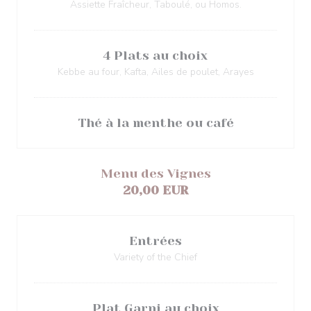
Assiette Fraîcheur, Taboulé, ou Homos.
4 Plats au choix
Kebbe au four, Kafta, Ailes de poulet, Arayes
Thé à la menthe ou café
Menu des Vignes
20,00 EUR
Entrées
Variety of the Chief
Plat Garni au choix