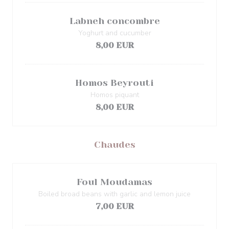
Labneh concombre
Yoghurt and cucumber
8,00 EUR
Homos Beyrouti
Homos piquant
8,00 EUR
Chaudes
Foul Moudamas
Boiled broad beans with garlic and lemon juice
7,00 EUR