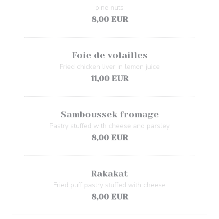
pine nuts
8,00 EUR
Foie de volailles
Fried chicken liver in lemon juice
11,00 EUR
Samboussek fromage
Pastry stuffed with cheese and parsley
8,00 EUR
Rakakat
Fried puff pastry stuffed with cheese
8,00 EUR