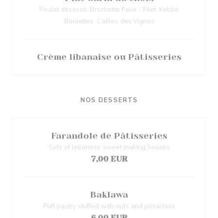
Poulet désossé, Brochette Faux - Filet, Kebbé
Boulettes, Cailles des Vignes
Crème libanaise ou Pâtisseries
NOS DESSERTS
Farandole de Pâtisseries
Sets of lebanese sweet making houses
7,00 EUR
Baklawa
Puff pastry stuffed with nuts and pistachios
6,00 EUR