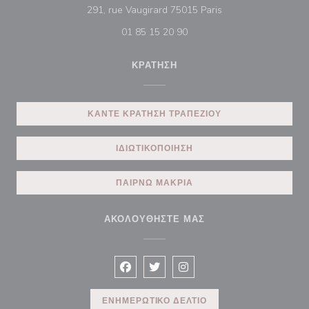
((ανοίγει σε νέο πα
291, rue Vaugirard 75015 Paris
01 85 15 20 90
ΚΡΆΤΗΣΗ
ΚΆΝΤΕ ΚΡΆΤΗΣΗ ΤΡΑΠΕΖΙΟΎ
ΙΔΙΩΤΙΚΟΠΟΊΗΣΗ
ΠΑΊΡΝΩ ΜΑΚΡΙΆ
ΑΚΟΛΟΥΘΉΣΤΕ ΜΑΣ
Facebook ((ανοίγει σε νέο παράθυρο)
Twitter ((ανοίγει σε νέο παράθυ
Instagram ((ανοίγει σε νέ
ΕΝΗΜΕΡΩΤΙΚΌ ΔΕΛΤΊΟ