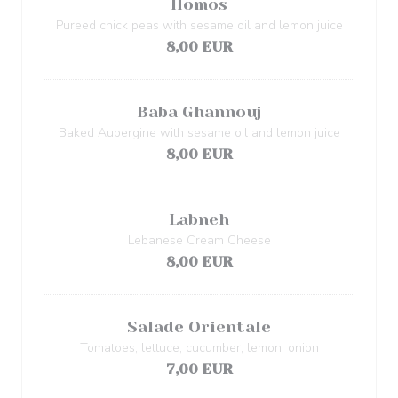
Homos
Pureed chick peas with sesame oil and lemon juice
8,00 EUR
Baba Ghannouj
Baked Aubergine with sesame oil and lemon juice
8,00 EUR
Labneh
Lebanese Cream Cheese
8,00 EUR
Salade Orientale
Tomatoes, lettuce, cucumber, lemon, onion
7,00 EUR