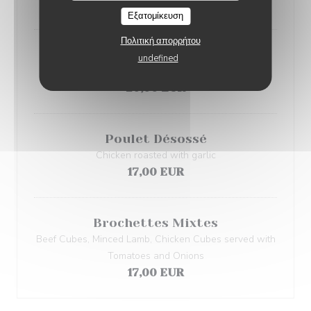
16,00 EUR
Εξατομίκευση
Πολιτική απορρήτου
Plat du Chef
undefined
Variety of 3 skewers and Kebbe pellets
20,00 EUR
Poulet Désossé
Chicken roasted with garlic
17,00 EUR
Brochettes Mixtes
Beef Cubes, Minced Lamb, Chicken Cubes served with
Tomatoes and Onions
17,00 EUR