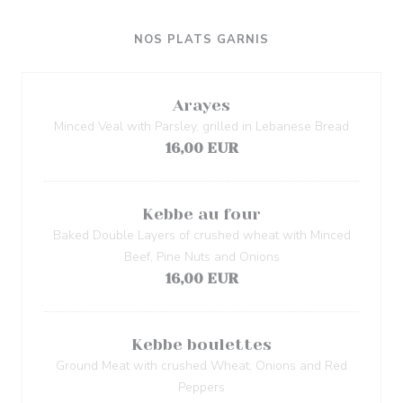
NOS PLATS GARNIS
Arayes
Minced Veal with Parsley, grilled in Lebanese Bread
16,00 EUR
Kebbe au four
Baked Double Layers of crushed wheat with Minced
Beef, Pine Nuts and Onions
16,00 EUR
Kebbe boulettes
Ground Meat with crushed Wheat, Onions and Red
Peppers