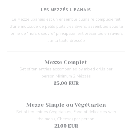
LES MEZZÉS LIBANAIS
Le Mezze libanais est un ensemble culinaire complexe fait
d'une multitude de petits plats très divers, assembles sous la
forme de "hors d’œuvre" principalement présentés en raviers
sur la table dressée
Mezze Complet
Set of ten entries accompanied by mixed grills per
person Minimum 2 Mézzés
25,00 EUR
Mezze Simple ou Végétarien
Set of ten entries (Vegetables, Fond of delicacies with
the menu, Cheese) per person
21,00 EUR