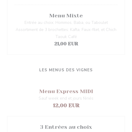
Menu Mixte
Entrée au choix: Hommos, Baba, ou Taboulet
Assortiment de 3 brochettes: Kafta, Faux-filet, et Chich
Taouk Café
21,00 EUR
LES MENUS DES VIGNES
Menu Express MIDI
Sauf week end et jours fériés
12,00 EUR
3 Entrées au choix