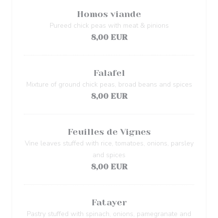
Homos viande
Pureed chick peas with meat & pinions
8,00 EUR
Falafel
Mixture of ground chick peas, broad beans and spices
8,00 EUR
Feuilles de Vignes
Vine leaves stuffed with rice, tomatoes, onions, parsley
and spices
8,00 EUR
Fatayer
Pastry stuffed with spinach, onions, pamegranate and