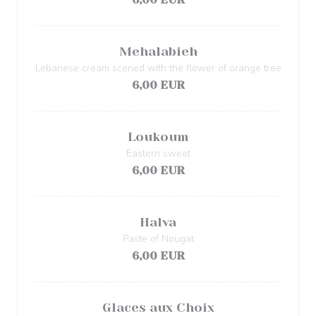
Mehalabieh
Lebanese cream scened with the flower of orange tree
6,00 EUR
Loukoum
Eastern sweet
6,00 EUR
Halva
Paste of Nougat
6,00 EUR
Glaces aux Choix