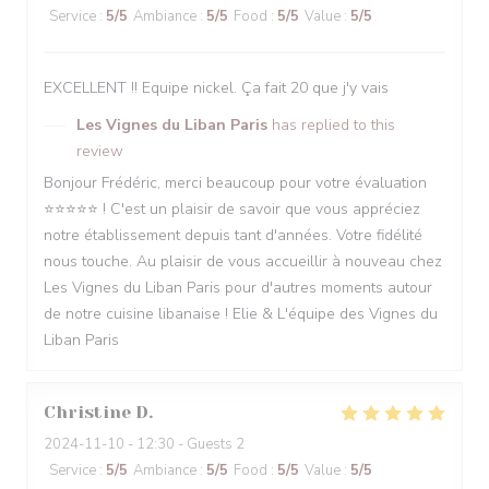
Service
:
5
/5
Ambiance
:
5
/5
Food
:
5
/5
Value
:
5
/5
EXCELLENT !! Equipe nickel. Ça fait 20 que j'y vais
Les Vignes du Liban Paris
has replied to this
review
Bonjour Frédéric, merci beaucoup pour votre évaluation
⭐️⭐️⭐️⭐️⭐️ ! C'est un plaisir de savoir que vous appréciez
notre établissement depuis tant d'années. Votre fidélité
nous touche. Au plaisir de vous accueillir à nouveau chez
Les Vignes du Liban Paris pour d'autres moments autour
de notre cuisine libanaise ! Elie & L'équipe des Vignes du
Liban Paris
Christine
D
2024-11-10
- 12:30 - Guests 2
Service
:
5
/5
Ambiance
:
5
/5
Food
:
5
/5
Value
:
5
/5