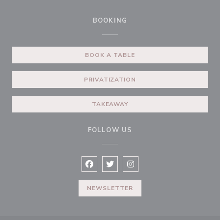
BOOKING
BOOK A TABLE
PRIVATIZATION
TAKEAWAY
FOLLOW US
Facebook ((opens in a new window))
Twitter ((opens in a new window
Instagram ((opens in a ne
NEWSLETTER