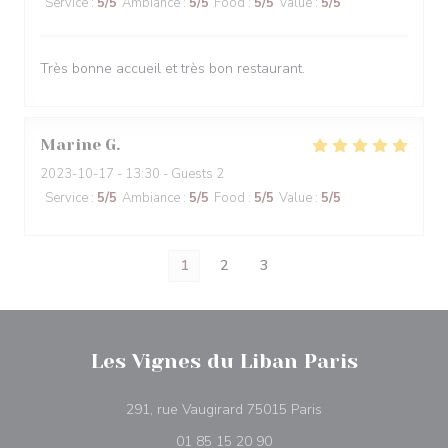
Service
:
5
/5
Ambiance
:
5
/5
Food
:
5
/5
Value
:
5
/5
Très bonne accueil et très bon restaurant.
Marine
G
2023-10-17
- 13:30 - Guests 2
Service
:
5
/5
Ambiance
:
5
/5
Food
:
5
/5
Value
:
5
/5
1
2
3
Les Vignes du Liban Paris
((opens in a new w
291, rue Vaugirard 75015 Paris
01 85 15 20 90