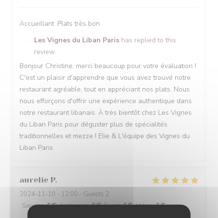
Accueillant .Plats très bon.
Les Vignes du Liban Paris
has replied to this
review
Bonjour Christine, merci beaucoup pour votre évaluation !
C'est un plaisir d'apprendre que vous avez trouvé notre
restaurant agréable, tout en appréciant nos plats. Nous
nous efforçons d'offrir une expérience authentique dans
notre restaurant libanais. À très bientôt chez Les Vignes
du Liban Paris pour déguster plus de spécialités
traditionnelles et mezze ! Elie & L'équipe des Vignes du
Liban Paris
aurelie
P
2024-11-10
- 12:00 - Guests 2
Service
:
5
/5
Ambiance
:
5
/5
Food
:
5
/5
Value
:
5
/5