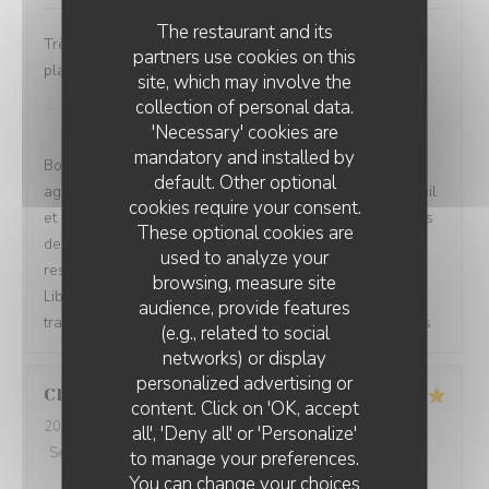
The restaurant and its
Très belle découverte, un accueil très sympathique. Les
partners use cookies on this
plats notamment les mezze sont délicieux.
site, which may involve the
collection of personal data.
Les Vignes du Liban Paris
has replied to this
'Necessary' cookies are
review
mandatory and installed by
Bonjour Aurelie, merci pour votre évaluation ! C'est
default. Other optional
agréable de savoir que vous avez apprécié notre accueil
cookies require your consent.
et nos plats, notamment les mezze. Nous nous efforçons
These optional cookies are
de créer une expérience authentique dans notre
used to analyze your
restaurant libanais. À très bientôt chez Les Vignes du
browsing, measure site
Liban Paris pour continuer à savourer notre cuisine
audience, provide features
traditionnelle ! Elie & L'équipe des Vignes du Liban Paris
(e.g., related to social
networks) or display
personalized advertising or
Christina
A
content. Click on 'OK, accept
2024-11-10
- 13:00 - Guests 4
all', 'Deny all' or 'Personalize'
Service
:
5
/5
Ambiance
:
5
/5
Food
:
5
/5
Value
:
5
/5
to manage your preferences.
You can change your choices