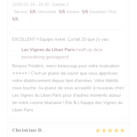
2025-02-14
- 20:30 - Gasten 2
Service
:
5
/5
Atmosfeer
:
5
/5
Keuken
:
5
/5
Kwaliteit / Prijs
:
5
/5
EXCELLENT !! Equipe nickel. Ça fait 20 que j'y vais
Les Vignes du Liban Paris
heeft op deze
beoordeling gereageerd
Bonjour Frédéric, merci beaucoup pour votre évaluation
⭐️⭐️⭐️⭐️⭐️ ! C'est un plaisir de savoir que vous appréciez
notre établissement depuis tant d'années. Votre fidélité
nous touche. Au plaisir de vous accueillir à nouveau chez
Les Vignes du Liban Paris pour d'autres moments autour
de notre cuisine libanaise ! Elie & L'équipe des Vignes du
Liban Paris
Christine
D