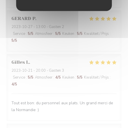
GERARD
P
2023-10-27
- 13:00 - Gasten 2
Service
:
5
/5
Atmosfeer
:
5
/5
Keuken
:
5
/5
Kwaliteit / Prijs
:
5
/5
Gilles
L
2023-10-21
- 20:00 - Gasten 3
Service
:
5
/5
Atmosfeer
:
4
/5
Keuken
:
5
/5
Kwaliteit / Prijs
:
4
/5
Tout est bon: du personnel aux plats. Un grand merci de
la Normandie :)