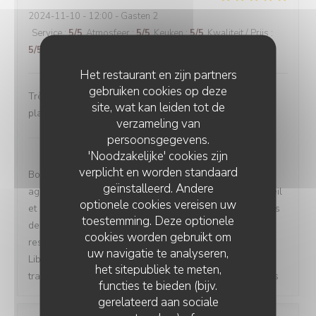
2024-11-10
- 12:00 - Gasten 2
Service
:
5
/5
Atmosfeer
:
5
/5
Keuken
:
5
/5
Kwaliteit / Prijs
:
5
/5
Het restaurant en zijn partners
gebruiken cookies op deze
Très belle découverte, un accueil très sympathique. Les
site, wat kan leiden tot de
plats notamment les mezze sont délicieux.
verzameling van
Les Vignes du Liban Paris
heeft op deze
persoonsgegevens.
beoordeling gereageerd
'Noodzakelijke' cookies zijn
verplicht en worden standaard
Bonjour Aurelie, merci pour votre évaluation ! C'est
geïnstalleerd. Andere
agréable de savoir que vous avez apprécié notre accueil
optionele cookies vereisen uw
et nos plats, notamment les mezze. Nous nous efforçons
toestemming. Deze optionele
de créer une expérience authentique dans notre
cookies worden gebruikt om
restaurant libanais. À très bientôt chez Les Vignes du
uw navigatie te analyseren,
Liban Paris pour continuer à savourer notre cuisine
het sitepubliek te meten,
traditionnelle ! Elie & L'équipe des Vignes du Liban Paris
functies te bieden (bijv.
gerelateerd aan sociale