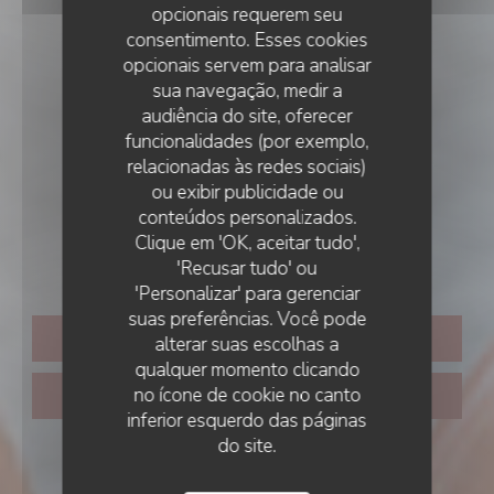
opcionais requerem seu
consentimento. Esses cookies
opcionais servem para analisar
sua navegação, medir a
audiência do site, oferecer
funcionalidades (por exemplo,
•
PARIS
relacionadas às redes sociais)
ou exibir publicidade ou
Les Vignes du Liban
conteúdos personalizados.
Clique em 'OK, aceitar tudo',
Paris
'Recusar tudo' ou
'Personalizar' para gerenciar
suas preferências. Você pode
RESERVAR UMA MESA
alterar suas escolhas a
qualquer momento clicando
no ícone de cookie no canto
CLIQUE E RECOLHA
inferior esquerdo das páginas
do site.