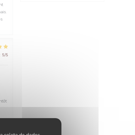
nt
ais.
es
:
5
/5
ntôt