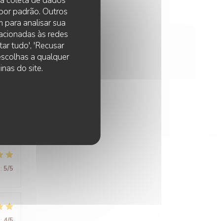
 na coleta de dados
 por padrão. Outros
:
5
/5
 para analisar sua
lacionadas às redes
ar tudo', 'Recusar
 escolhas a qualquer
du
nas do site.
:
5
/5
:
5
/5
:
4
/5