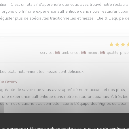
tion ! C'est un plaisir d'apprendre que vous avez trouvé notre restaura
forçons d'offrir une expérience authentique dans notre restaurant liban
éguster plus de spécialités traditionnelles et mezze ! Elie & L'équipe d
service
:
5
/5
ambience
:
5
/5
menu
:
5
/5
quality_price
 Les plats notamment les mezze sont délicieux.
the review
 agréable de savoir que vous avez apprécié notre accueil et nos plats,
une expérience authentique dans notre restaurant libanais. À très bie
urer notre cuisine traditionnelle ! Elie & L'équipe des Vignes du Liban