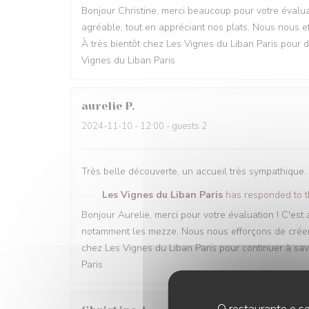
Bonjour Christine, merci beaucoup pour votre évalua
agréable, tout en appréciant nos plats. Nous nous ef
À très bientôt chez Les Vignes du Liban Paris pour d
Vignes du Liban Paris
aurelie
P
2024-11-10
- 12:00 - guests 2
Très belle découverte, un accueil très sympathique.
Les Vignes du Liban Paris
has responded to 
Bonjour Aurelie, merci pour votre évaluation ! C'est
notamment les mezze. Nous nous efforçons de créer 
chez Les Vignes du Liban Paris pour continuer à savo
Paris