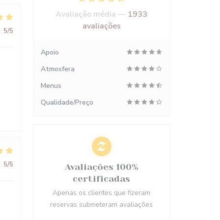
Avaliação média —
1933
avaliações
:
5
/5
Apoio
Atmosfera
Menus
Qualidade/Preço
:
5
/5
Avaliações 100%
certificadas
Apenas os clientes que fizeram
reservas submeteram avaliações