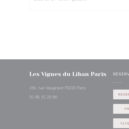
Les Vignes du Liban Paris
RESER
((abre numa nova janela
291, rue Vaugirard 75015 Paris
RESE
01 85 15 20 90
P
CLI