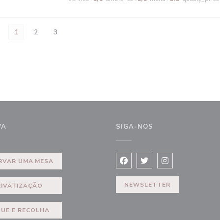
1
2
3
VA
SIGA-NOS
))
RVAR UMA MESA
Facebook ((abre numa nova j
Twitter ((abre numa no
Instagram ((abre
NEWSLETTER
RIVATIZAÇÃO
QUE E RECOLHA