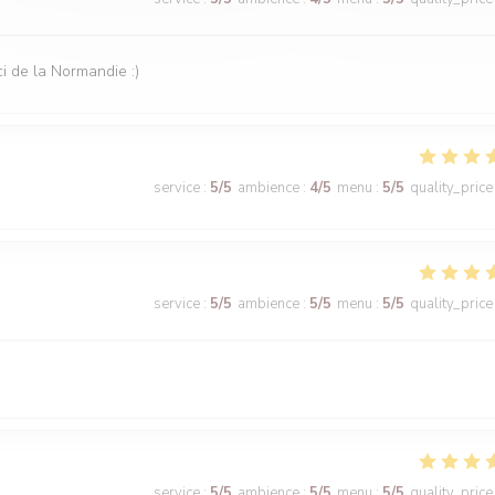
i de la Normandie :)
service
:
5
/5
ambience
:
4
/5
menu
:
5
/5
quality_price
service
:
5
/5
ambience
:
5
/5
menu
:
5
/5
quality_price
service
:
5
/5
ambience
:
5
/5
menu
:
5
/5
quality_price