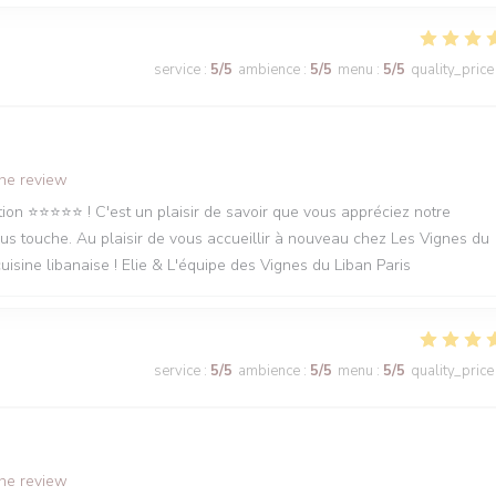
service
:
5
/5
ambience
:
5
/5
menu
:
5
/5
quality_price
the review
n ⭐️⭐️⭐️⭐️⭐️ ! C'est un plaisir de savoir que vous appréciez notre
ous touche. Au plaisir de vous accueillir à nouveau chez Les Vignes du
isine libanaise ! Elie & L'équipe des Vignes du Liban Paris
service
:
5
/5
ambience
:
5
/5
menu
:
5
/5
quality_price
the review