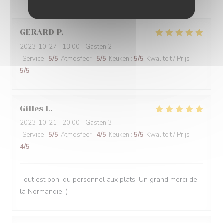
GERARD
P
2023-10-27
- 13:00 - Gasten 2
Service
:
5
/5
Atmosfeer
:
5
/5
Keuken
:
5
/5
Kwaliteit / Prijs
:
5
/5
Gilles
L
2023-10-21
- 20:00 - Gasten 3
Service
:
5
/5
Atmosfeer
:
4
/5
Keuken
:
5
/5
Kwaliteit / Prijs
:
4
/5
Tout est bon: du personnel aux plats. Un grand merci de
la Normandie :)