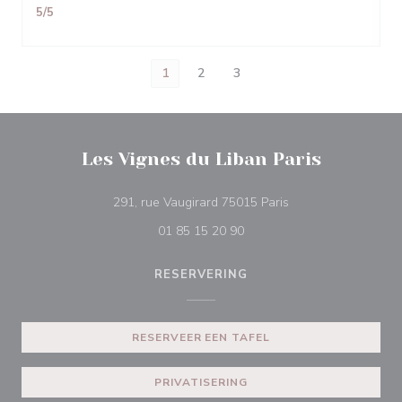
5
/5
1
2
3
Les Vignes du Liban Paris
((opent in een nieuw
291, rue Vaugirard 75015 Paris
01 85 15 20 90
RESERVERING
RESERVEER EEN TAFEL
PRIVATISERING