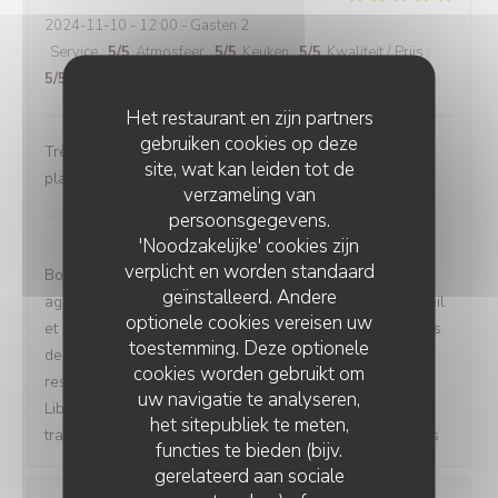
2024-11-10
- 12:00 - Gasten 2
Service
:
5
/5
Atmosfeer
:
5
/5
Keuken
:
5
/5
Kwaliteit / Prijs
:
5
/5
Het restaurant en zijn partners
gebruiken cookies op deze
Très belle découverte, un accueil très sympathique. Les
site, wat kan leiden tot de
plats notamment les mezze sont délicieux.
verzameling van
Les Vignes du Liban Paris
heeft op deze
persoonsgegevens.
beoordeling gereageerd
'Noodzakelijke' cookies zijn
verplicht en worden standaard
Bonjour Aurelie, merci pour votre évaluation ! C'est
geïnstalleerd. Andere
agréable de savoir que vous avez apprécié notre accueil
optionele cookies vereisen uw
et nos plats, notamment les mezze. Nous nous efforçons
toestemming. Deze optionele
de créer une expérience authentique dans notre
cookies worden gebruikt om
restaurant libanais. À très bientôt chez Les Vignes du
uw navigatie te analyseren,
Liban Paris pour continuer à savourer notre cuisine
het sitepubliek te meten,
traditionnelle ! Elie & L'équipe des Vignes du Liban Paris
functies te bieden (bijv.
gerelateerd aan sociale