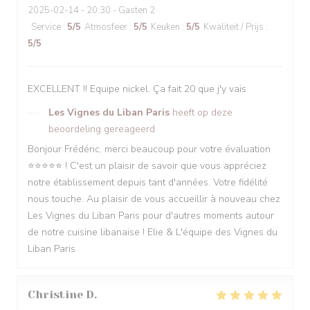
2025-02-14
- 20:30 - Gasten 2
Service
:
5
/5
Atmosfeer
:
5
/5
Keuken
:
5
/5
Kwaliteit / Prijs
:
5
/5
EXCELLENT !! Equipe nickel. Ça fait 20 que j'y vais
Les Vignes du Liban Paris
heeft op deze
beoordeling gereageerd
Bonjour Frédéric, merci beaucoup pour votre évaluation
⭐️⭐️⭐️⭐️⭐️ ! C'est un plaisir de savoir que vous appréciez
notre établissement depuis tant d'années. Votre fidélité
nous touche. Au plaisir de vous accueillir à nouveau chez
Les Vignes du Liban Paris pour d'autres moments autour
de notre cuisine libanaise ! Elie & L'équipe des Vignes du
Liban Paris
Christine
D