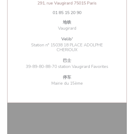
((在新窗口中打开))
291, rue Vaugirard 75015 Paris
01 85 15 20 90
地铁
Vaugirard
Velib'
Station n° 15038 18 PLACE ADOLPHE
CHERIOUX
巴士
39-89-80-88-70 station Vaugirard Favorites
停车
Mairie du 15ème