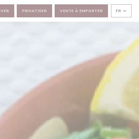
E))
RVER
PRIVATISER
VENTE À EMPORTER
FR