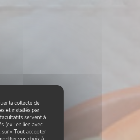
quer la collecte de
s et installés par
facultatifs servent à
s (ex : en lien avec
z sur « Tout accepter
modifier vos choix à