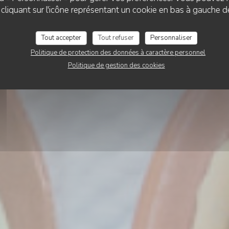
 Vignes du Liban P
liquant sur l'icône représentant un cookie en bas à gauche d
Tout accepter
Tout refuser
Personnaliser
RÉSERVER
VENTE À EMPORTER
Politique de protection des données à caractère personnel
Politique de gestion des cookies