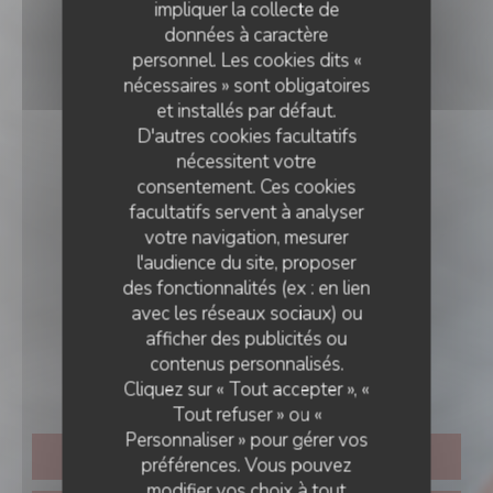
impliquer la collecte de
données à caractère
personnel. Les cookies dits «
nécessaires » sont obligatoires
et installés par défaut.
D'autres cookies facultatifs
nécessitent votre
consentement. Ces cookies
facultatifs servent à analyser
votre navigation, mesurer
l'audience du site, proposer
RESTAURANT ORIENTAL
•
PARIS
des fonctionnalités (ex : en lien
avec les réseaux sociaux) ou
Les Vignes du Liban
afficher des publicités ou
contenus personnalisés.
Paris
Cliquez sur « Tout accepter », «
Tout refuser » ou «
Personnaliser » pour gérer vos
RÉSERVER
préférences. Vous pouvez
modifier vos choix à tout