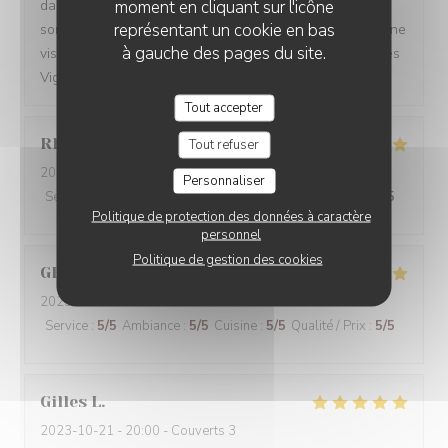
moment en cliquant sur l'icône
dans notre restaurant libanais traditionnel. Nos mezzés
représentant un cookie en bas
sont toujours prêts à vous séduire lors de votre prochaine
à gauche des pages du site.
visite à Les Vignes du Liban Paris. À bientôt, L'équipe Les
Vignes du Liban Paris
Tout accepter
Rhita
A
Tout refuser
2023-10-28
- 19:00 - Couverts 2
Personnaliser
Service
:
5
/5
Ambiance
:
5
/5
Cuisine
:
5
/5
Qualité / Prix
:
5
/5
Politique de protection des données à caractère
personnel
Politique de gestion des cookies
GERARD
P
2023-10-27
- 13:00 - Couverts 2
Service
:
5
/5
Ambiance
:
5
/5
Cuisine
:
5
/5
Qualité / Prix
:
5
/5
Gilles
L
2023-10-21
- 20:00 - Couverts 3