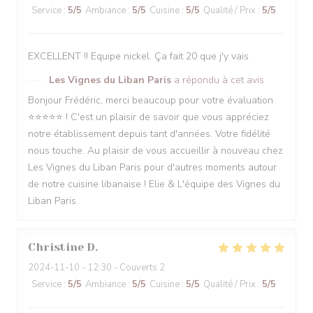
Service
:
5
/5
Ambiance
:
5
/5
Cuisine
:
5
/5
Qualité / Prix
:
5
/5
EXCELLENT !! Equipe nickel. Ça fait 20 que j'y vais
Les Vignes du Liban Paris
a répondu à cet avis
Bonjour Frédéric, merci beaucoup pour votre évaluation
⭐️⭐️⭐️⭐️⭐️ ! C'est un plaisir de savoir que vous appréciez
notre établissement depuis tant d'années. Votre fidélité
nous touche. Au plaisir de vous accueillir à nouveau chez
Les Vignes du Liban Paris pour d'autres moments autour
de notre cuisine libanaise ! Elie & L'équipe des Vignes du
Liban Paris
Christine
D
2024-11-10
- 12:30 - Couverts 2
Service
:
5
/5
Ambiance
:
5
/5
Cuisine
:
5
/5
Qualité / Prix
:
5
/5