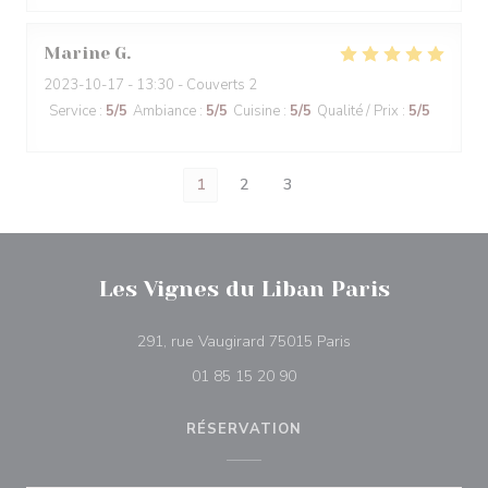
Marine
G
2023-10-17
- 13:30 - Couverts 2
Service
:
5
/5
Ambiance
:
5
/5
Cuisine
:
5
/5
Qualité / Prix
:
5
/5
1
2
3
Les Vignes du Liban Paris
((ouvre une nouvelle
291, rue Vaugirard 75015 Paris
01 85 15 20 90
RÉSERVATION