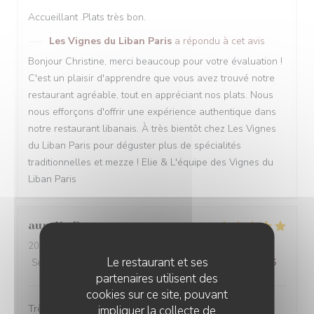
Accueillant .Plats très bon.
Les Vignes du Liban Paris
a répondu à cet avis
Bonjour Christine, merci beaucoup pour votre évaluation !
C'est un plaisir d'apprendre que vous avez trouvé notre
restaurant agréable, tout en appréciant nos plats. Nous
nous efforçons d'offrir une expérience authentique dans
notre restaurant libanais. À très bientôt chez Les Vignes
du Liban Paris pour déguster plus de spécialités
traditionnelles et mezze ! Elie & L'équipe des Vignes du
Liban Paris
aurelie
P
2024-11-10
- 12:00 - Couverts 2
Le restaurant et ses
Service
:
5
/5
Ambiance
:
5
/5
Cuisine
:
5
/5
Qualité / Prix
:
5
/5
partenaires utilisent des
cookies sur ce site, pouvant
Très belle découverte, un accueil très sympathique. Les
impliquer la collecte de