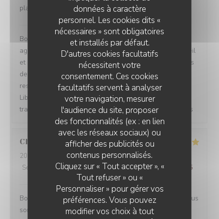
données à caractère
plats notamment les mezze sont délicieux.
personnel. Les cookies dits «
Les Vignes du Liban Paris
a répondu à cet avis
nécessaires » sont obligatoires
Bonjour Aurelie, merci pour votre évaluation ! C'est
et installés par défaut.
agréable de savoir que vous avez apprécié notre accueil
D'autres cookies facultatifs
et nos plats, notamment les mezze. Nous nous efforçons
nécessitent votre
de créer une expérience authentique dans notre
consentement. Ces cookies
restaurant libanais. À très bientôt chez Les Vignes du
facultatifs servent à analyser
Liban Paris pour continuer à savourer notre cuisine
votre navigation, mesurer
l'audience du site, proposer
traditionnelle ! Elie & L'équipe des Vignes du Liban Paris
des fonctionnalités (ex : en lien
avec les réseaux sociaux) ou
Christina
A
afficher des publicités ou
contenus personnalisés.
2024-11-10
- 13:00 - Couverts 4
Cliquez sur « Tout accepter », «
Service
:
5
/5
Ambiance
:
5
/5
Cuisine
:
5
/5
Qualité / Prix
:
5
/5
Tout refuser » ou «
Les Vignes du Liban Paris
a répondu à cet avis
Personnaliser » pour gérer vos
Bonjour Christina, Merci beaucoup pour vos étoiles ! Nous
préférences. Vous pouvez
sommes ravis que vous ayez apprécié votre passage
modifier vos choix à tout