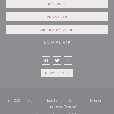
RÉSERVER
PRIVATISER
VENTE À EMPORTER
NOUS SUIVRE
Facebook ((ouvre une nouvelle fenêtre
Twitter ((ouvre une nouvelle fen
Instagram ((ouvre une nouv
NEWSLETTER
© 2026 Les Vignes du Liban Paris — Création de site internet
((ouvre une nouvelle fe
restaurant avec
Zenchef